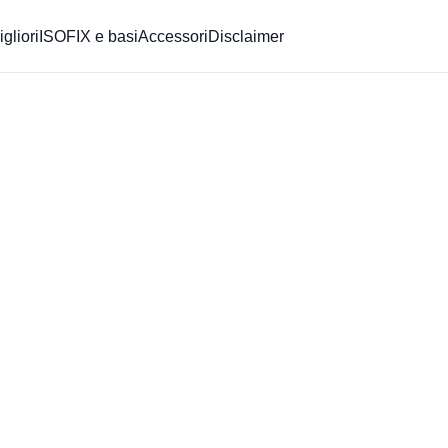
gliori
ISOFIX e basi
Accessori
Disclaimer