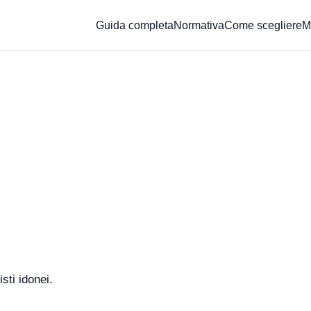
Guida completa
Normativa
Come scegliere
Mi
sti idonei.