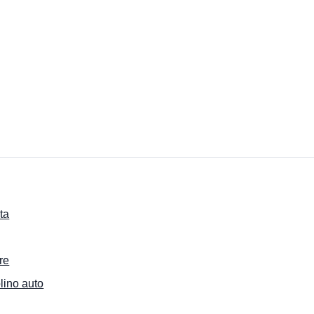
ta
re
lino auto